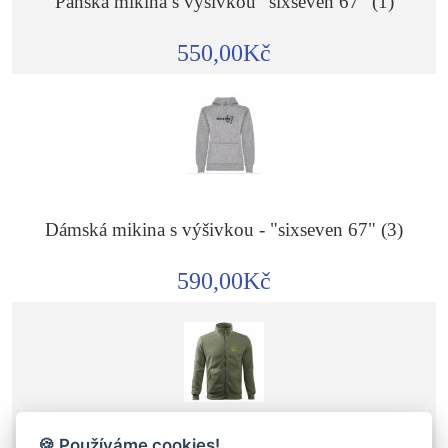
Pánská mikina s výšivkou "sixseven 67" (1)
550,00Kč
Dámská mikina s výšivkou - "sixseven 67" (3)
590,00Kč
🍪 Používáme cookies!