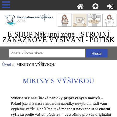
E-SHOP Nákupní zóna - STROJNÍ
ZAKÁZKOVÉ VYŠÍVÁNÍ - POTISK
Úvod
:: MIKINY S VÝŠIVKOU
MIKINY S VÝŠIVKOU
Vyberte si z naší široké nabídky
připravených motivů
–
Pokud jste si z naší standardní nabídky nevybrali, rádi vám
vyjdeme vstříc. Nabízíme také možnost
navrhnout si vlastní
výšivku
podle vašich představ – vytvoříme pro vás originální