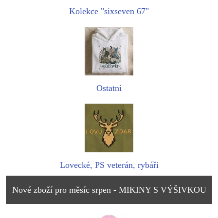
Kolekce "sixseven 67"
Ostatní
Lovecké, PS veterán, rybáři
Nové zboží pro měsíc srpen - MIKINY S VÝŠIVKOU